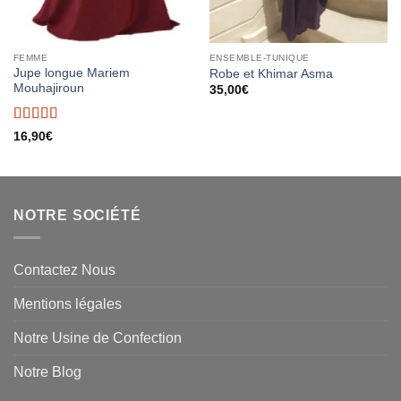
FEMME
ENSEMBLE-TUNIQUE
Jupe longue Mariem
Robe et Khimar Asma
Mouhajiroun
35,00
€
Note
5
sur 5
16,90
€
NOTRE SOCIÉTÉ
Contactez Nous
Mentions légales
Notre Usine de Confection
Notre Blog