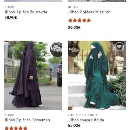
JILBAB
JILBAB
Jilbab 1 pièce Bourayda
Jilbab 2 piéces Yusairah
38,90
€
Note
5
sur
39,90
€
5
Ajouter
Ajouter
à la liste
à la liste
d’envies
d’envies
JILBAB
ENSEMBLE-TUNIQUE
Jilbab 2 pièces Kareemah
Jilbab abaya rufaida
55,00
€