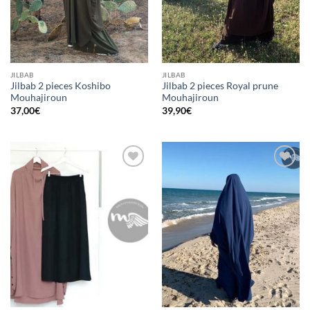
JILBAB
JILBAB
Jilbab 2 pieces Koshibo
Jilbab 2 pieces Royal prune
Mouhajiroun
Mouhajiroun
37,00
€
39,90
€
Ajouter
Ajouter
à la liste
à la liste
d’envies
d’envies