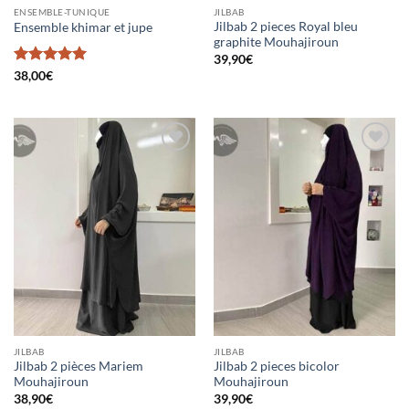
ENSEMBLE-TUNIQUE
JILBAB
Jilbab 2 pieces Royal bleu
Ensemble khimar et jupe
graphite Mouhajiroun
39,90
€
Note
5
sur
38,00
€
5
Ajouter
Ajouter
à la liste
à la liste
d’envies
d’envies
JILBAB
JILBAB
Jilbab 2 pièces Mariem
Jilbab 2 pieces bicolor
Mouhajiroun
Mouhajiroun
38,90
€
39,90
€