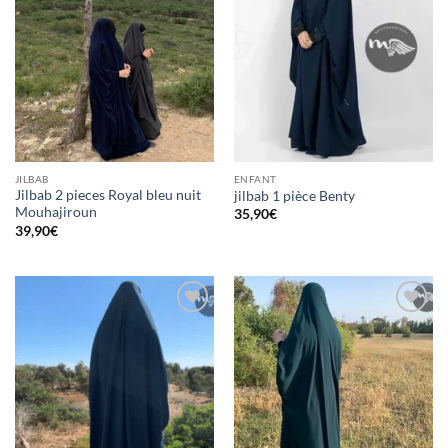
d’envies
d’envies
JILBAB
ENFANT
Jilbab 2 pieces Royal bleu nuit
jilbab 1 pièce Benty
Mouhajiroun
35,90
€
39,90
€
Ajouter
Ajouter
à la liste
à la liste
d’envies
d’envies