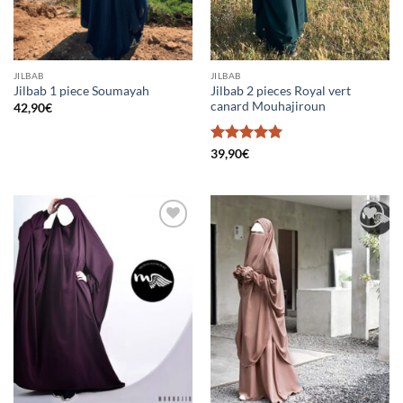
JILBAB
JILBAB
Jilbab 2 pieces Royal vert
Jilbab 1 piece Soumayah
canard Mouhajiroun
42,90
€
Note
5
sur
39,90
€
5
Ajouter
Ajouter
à la liste
à la liste
d’envies
d’envies