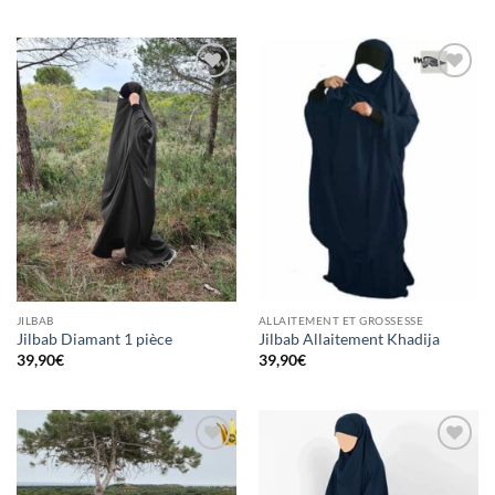
Ajouter
Ajouter
à la liste
à la liste
d’envies
d’envies
JILBAB
ALLAITEMENT ET GROSSESSE
Jilbab Diamant 1 pièce
Jilbab Allaitement Khadija
39,90
€
39,90
€
Ajouter
Ajouter
à la liste
à la liste