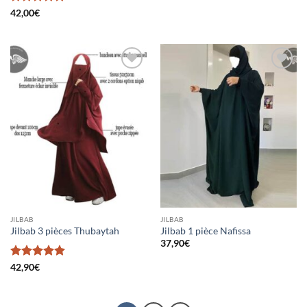
Note
5
sur
42,00
€
5
Ajouter
Ajouter
à la liste
à la liste
d’envies
d’envies
JILBAB
JILBAB
Jilbab 3 pièces Thubaytah
Jilbab 1 pièce Nafissa
37,90
€
Note
5
sur
42,90
€
5