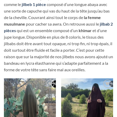
comme le
jilbeb 1 pièce
composé d’une longue abaya avec
une sorte de capuche qui vas du haut de la tête jusqu’au bas
de la cheville. Couvrant ainsi tout le corps de
la femme
musulmane
pour cacher sa awra. On retrouve aussi le
jilbab 2
pièces
qui est un ensemble composé d’un
khimar
et d’une
jupe longue. Disponible en plus de 8 coloris, le tissus des
jilbabs doit être avant tout opaque, ni trop fin, ni trop épais, il
doit surtout être fluide et facile a porter. C’est pour cette
raison que sur la majorité de nos jilbebs nous avons ajouté un
bandeau en lycra élasthanne qui s’adapte parfaitement a la
forme de votre tête sans faire mal aux oreilles.
Ajouter
Ajouter
à la liste
à la liste
d’envies
d’envies