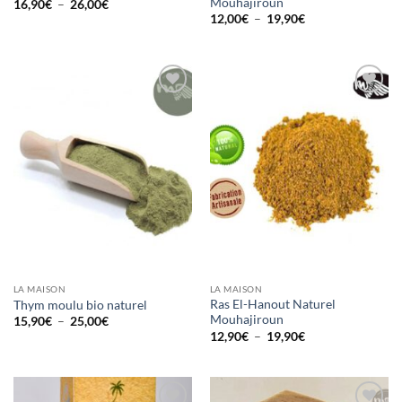
Mouhajiroun
Plage
16,90
€
–
26,00
€
de
Plage
12,00
€
–
19,90
€
prix :
de
16,90€
prix :
à
12,00€
26,00€
à
19,90€
Ajouter
Ajouter
à la liste
à la liste
d’envies
d’envies
LA MAISON
LA MAISON
Ras El-Hanout Naturel
Thym moulu bio naturel
Mouhajiroun
Plage
15,90
€
–
25,00
€
de
Plage
12,90
€
–
19,90
€
prix :
de
15,90€
prix :
à
12,90€
25,00€
à
19,90€