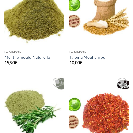
LA MAISON
LA MAISON
Menthe moulu Naturelle
Talbina Mouhajiroun
15,90
€
10,00
€
Ajouter
Ajouter
à la liste
à la liste
d’envies
d’envies