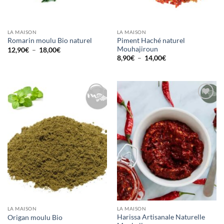
LA MAISON
LA MAISON
Piment Haché naturel
Romarin moulu Bio naturel
Mouhajiroun
Plage
12,90
€
–
18,00
€
de
Plage
8,90
€
–
14,00
€
prix :
de
12,90€
prix :
à
8,90€
18,00€
à
14,00€
Ajouter
Ajouter
à la liste
à la liste
d’envies
d’envies
LA MAISON
LA MAISON
Harissa Artisanale Naturelle
Origan moulu Bio