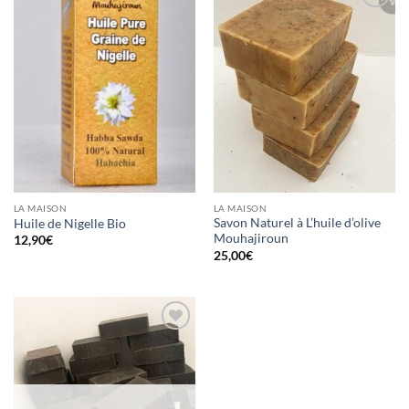
Ajouter
Ajouter
à la liste
à la liste
d’envies
d’envies
LA MAISON
LA MAISON
Savon Naturel à L’huile d’olive
Huile de Nigelle Bio
Mouhajiroun
12,90
€
25,00
€
Ajouter
à la liste
d’envies