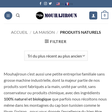
Passer
FR
EN
au
contenu
0
ACCUEIL
/
LA MAISON
/
PRODUITS NATURELS
FILTRER
Mouhajiroun c’est aussi une petite entreprise familiale sans
grosse machine industrielle, dont la majeur partie de nos
produits sont fabriqués a la main, unité par unité, sans
conservateur ou produits chimique, avec des ingrédients
100% naturel et biologique
que parfois nous récoltons nous
même dans les montagnes du cap bon tunisien comme le
thym, l’origan…pour vous donnés l’excellence du bien être.