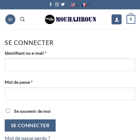
Passer
FR
EN
au
contenu
0
SE CONNECTER
Obligatoire
Identifiant ou e-mail
*
Obligatoire
Mot de passe
*
Se souvenir de moi
SE CONNECTER
Mot de passe perdu ?