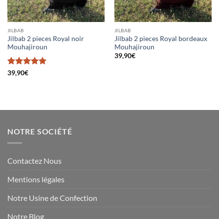
JILBAB
JILBAB
Jilbab 2 pieces Royal noir
Jilbab 2 pieces Royal bordeaux
Mouhajiroun
Mouhajiroun
39,90
€
Note
5
sur
39,90
€
5
NOTRE SOCIÉTÉ
Contactez Nous
Mentions légales
Notre Usine de Confection
Notre Blog