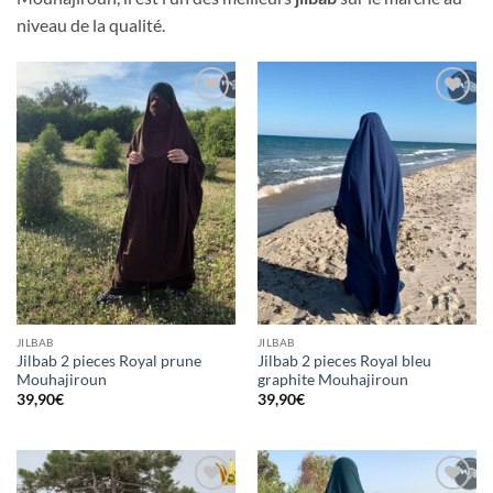
niveau de la qualité.
Ajouter
Ajouter
à la liste
à la liste
d’envies
d’envies
JILBAB
JILBAB
Jilbab 2 pieces Royal prune
Jilbab 2 pieces Royal bleu
Mouhajiroun
graphite Mouhajiroun
39,90
€
39,90
€