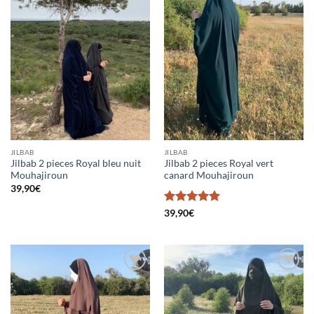
Ajouter
Ajouter
à la liste
à la liste
d’envies
d’envies
JILBAB
JILBAB
Jilbab 2 pieces Royal bleu nuit
Jilbab 2 pieces Royal vert
Mouhajiroun
canard Mouhajiroun
39,90
€
Note
5
sur
39,90
€
5
Ajouter
Ajouter
à la liste
à la liste
d’envies
d’envies