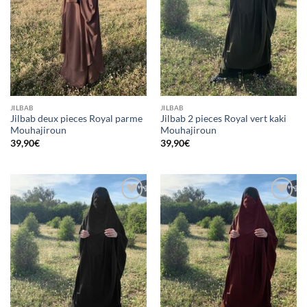
JILBAB
JILBAB
Jilbab deux pieces Royal parme
Jilbab 2 pieces Royal vert kaki
Mouhajiroun
Mouhajiroun
39,90
€
39,90
€
Ajouter
Ajouter
à la liste
à la liste
d’envies
d’envies