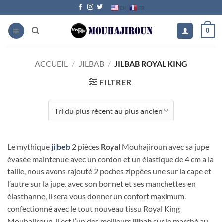
Passer
FR
EN
au
contenu
0
ACCUEIL
/
JILBAB
/
JILBAB ROYAL KING
FILTRER
Le mythique
jilbeb
2 pièces
Royal
Mouhajiroun avec sa jupe
évasée maintenue avec un cordon et un élastique de 4 cm a la
taille, nous avons rajouté 2 poches zippées une sur la cape et
l’autre sur la jupe. avec son bonnet et ses manchettes en
élasthanne, il sera vous donner un confort maximum.
confectionné avec le tout nouveau tissu Royal King
Mouhajiroun, il est l’un des meilleurs
jilbab
sur le marché au