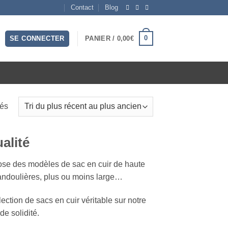
Contact
Blog
0
SE CONNECTER
PANIER /
0,00
€
Trié
hés
du
plus
alité
récent
au
ose des modèles de sac en cuir de haute
plus
andoulières, plus ou moins large…
ancien
ction de sacs en cuir véritable sur notre
e solidité.