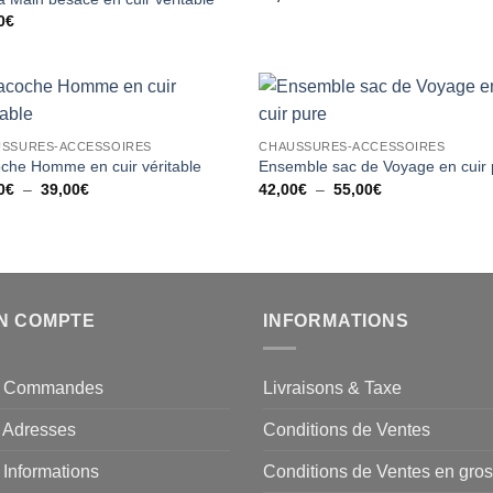
0
€
Ajouter
Ajou
SSURES-ACCESSOIRES
CHAUSSURES-ACCESSOIRES
à la liste
à la 
d’envies
d’en
che Homme en cuir véritable
Ensemble sac de Voyage en cuir
Plage
Plage
0
€
–
39,00
€
42,00
€
–
55,00
€
de
de
prix :
prix :
28,00€
42,00€
à
à
39,00€
55,00€
N COMPTE
INFORMATIONS
 Commandes
Livraisons & Taxe
 Adresses
Conditions de Ventes
Informations
Conditions de Ventes en gros