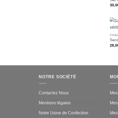
30,0
CHAU
Saco
28,0
NOTRE SOCIÉTÉ
MO
Contactez Nous
Mes
Mentions légales
Mes
Notre Usine de Confection
Mes 