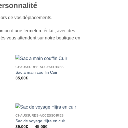
ersonnalité
 lors de vos déplacements.
on ou d’une fermeture éclair, avec des
riés vous attendent sur notre boutique en
CHAUSSURES-ACCESSOIRES
ter
Ajouter
Sac a main couffin Cuir
liste
à la liste
35,00
€
vies
d’envies
CHAUSSURES-ACCESSOIRES
ter
Ajouter
Sac de voyage Hijra en cuir
liste
à la liste
Plage
39,00
€
–
45,00
€
vies
d’envies