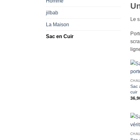
Homme
Un
jilbab
Le s
La Maison
Port
Sac en Cuir
scra
lign
CHAU
Sac 
cuir
36,9
CHAU
Sac 