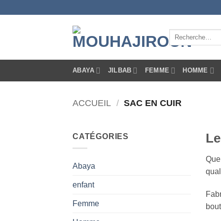
Passer
au
contenu
Recherche
pour :
ABAYA
JILBAB
FEMME
HOMME
ACCUEIL
/
SAC EN CUIR
Le
CATÉGORIES
Quel
Abaya
qual
enfant
Fabr
Femme
bout