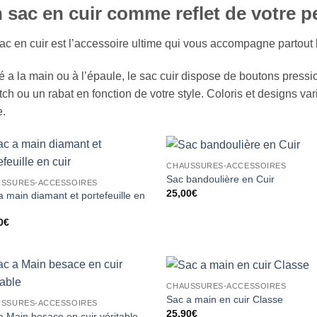
 sac en cuir comme reflet de votre p
ac en cuir est l’accessoire ultime qui vous accompagne partout
é a la main ou à l’épaule, le sac cuir dispose de boutons pressi
tch ou un rabat en fonction de votre style. Coloris et designs va
e.
CHAUSSURES-ACCESSOIRES
Ajouter
Ajou
Sac bandoulière en Cuir
SSURES-ACCESSOIRES
à la liste
à la 
25,00
€
a main diamant et portefeuille en
d’envies
d’en
0
€
CHAUSSURES-ACCESSOIRES
Ajouter
Ajou
Sac a main en cuir Classe
SSURES-ACCESSOIRES
à la liste
à la 
25,90
€
d’envies
d’en
a Main besace en cuir véritable