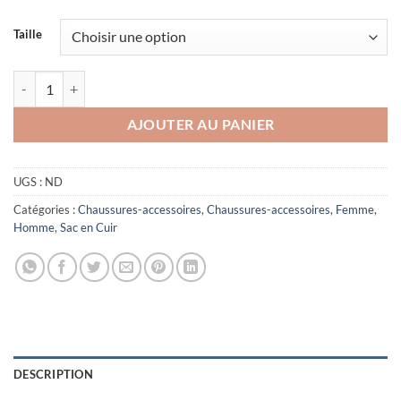
42,00€
à
Taille
55,00€
quantité de Ensemble sac de Voyage en cuir pure
AJOUTER AU PANIER
UGS :
ND
Catégories :
Chaussures-accessoires
,
Chaussures-accessoires
,
Femme
,
Homme
,
Sac en Cuir
DESCRIPTION