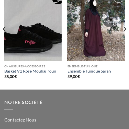
Ajouter
Ajouter
à la liste
à la liste
d’envies
d’envies
CHAUSSURES-ACCESSOIRES
ENSEMBLE-TUNIQUE
Basket V2 Rose Mouhajiroun
Ensemble Tunique Sarah
35,00
€
39,00
€
NOTRE SOCIÉTÉ
Contactez Nous