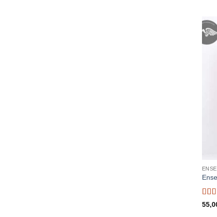
ENSE
Ense
Not
55,0