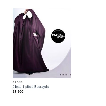
ter
Ajouter
liste
à la liste
vies
d’envies
JILBAB
Jilbab 1 pièce Bourayda
38,90
€