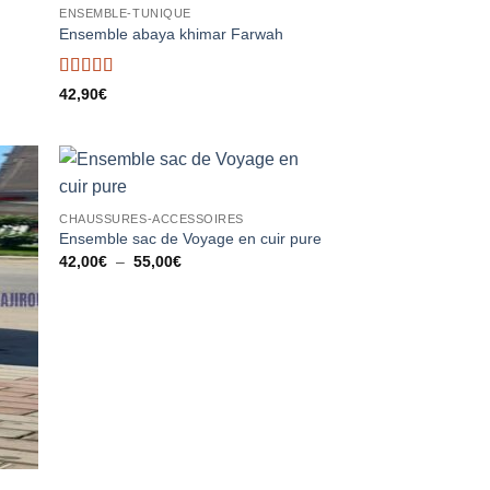
ENSEMBLE-TUNIQUE
ter
Ajouter
Ensemble abaya khimar Farwah
liste
à la liste
vies
d’envies
Note
4.67
42,90
€
sur 5
ter
Ajouter
CHAUSSURES-ACCESSOIRES
liste
à la liste
vies
d’envies
Ensemble sac de Voyage en cuir pure
Plage
42,00
€
–
55,00
€
de
prix :
42,00€
à
55,00€