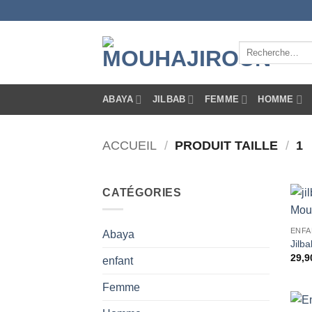
Passer
au
contenu
Recherche
pour :
ABAYA
JILBAB
FEMME
HOMME
ACCUEIL
/
PRODUIT TAILLE
/
1
CATÉGORIES
ENFA
Abaya
Jilb
29,9
enfant
Femme