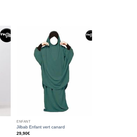
ter
Ajouter
liste
à la liste
vies
d’envies
ENFANT
Jilbab Enfant vert canard
29,90
€