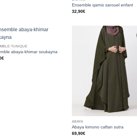
Ensemble qamis sarouel enfant
32,90
€
Ajouter
Ajou
MBLE-TUNIQUE
à la liste
à la 
d’envies
d’en
mble abaya-khimar soukayna
0
€
ABAYA
Abaya kimono caftan sutra
69,90
€