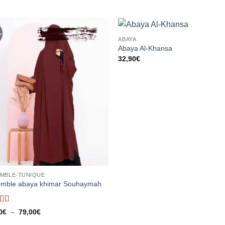
ABAYA
Ajouter
Ajou
Abaya Al-Khansa
à la liste
à la 
32,90
€
d’envies
d’en
MBLE-TUNIQUE
mble abaya khimar Souhaymah
e
5
sur 5
Plage
0
€
–
79,00
€
de