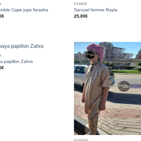
A
FEMME
Ajouter
Ajou
mble Cape jupe farasha
Sarouel femme Rayta
à la liste
à la 
0
€
25,00
€
d’envies
d’en
A
Ajouter
Ajou
a papillon Zahra
à la liste
à la 
0
€
d’envies
d’en
ENFANT