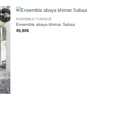
ENSEMBLE-TUNIQUE
ter
Ajouter
Ensemble abaya khimar Sabaa
liste
à la liste
45,90
€
vies
d’envies