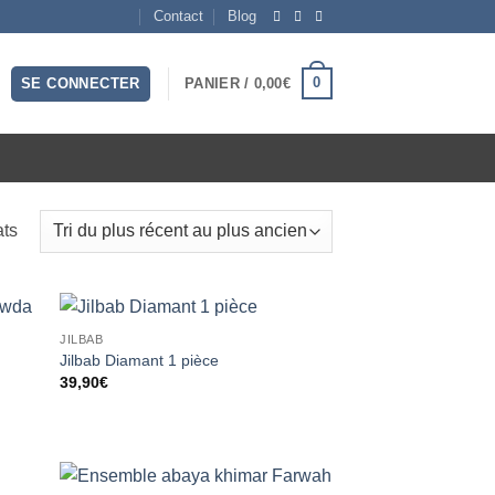
Contact
Blog
0
SE CONNECTER
PANIER /
0,00
€
Trié
ats
du
plus
récent
au
JILBAB
ter
Ajouter
Jilbab Diamant 1 pièce
plus
liste
à la liste
39,90
€
vies
d’envies
ancien