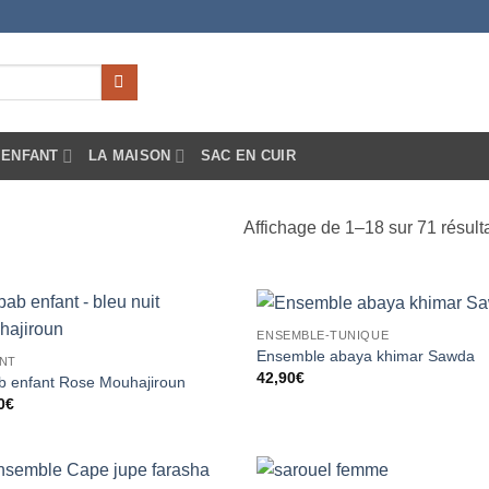
ENFANT
LA MAISON
SAC EN CUIR
Affichage de 1–18 sur 71 résult
ENSEMBLE-TUNIQUE
Ajouter
Ajou
Ensemble abaya khimar Sawda
NT
à la liste
à la 
42,90
€
d’envies
d’en
ab enfant Rose Mouhajiroun
0
€