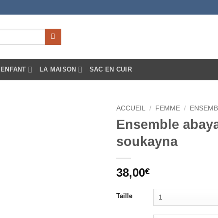
ENFANT
LA MAISON
SAC EN CUIR
ACCUEIL
/
FEMME
/
ENSEMB
Ensemble abaya
Ajouter
soukayna
à la liste
d’envies
38,00
€
Taille