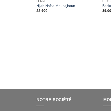
FEMME
CHAU
Ajouter
Hijab Hafsa Mouhajiroun
Baske
à la liste
22,90
€
39,0
d’envies
NOTRE SOCIÉTÉ
MO