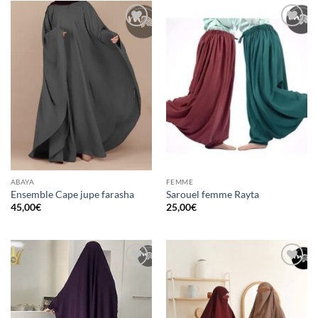
Ajouter
Ajouter
à la liste
à la liste
d’envies
d’envies
ABAYA
FEMME
Ensemble Cape jupe farasha
Sarouel femme Rayta
45,00
€
25,00
€
Ajouter
Ajouter
à la liste
à la liste
d’envies
d’envies