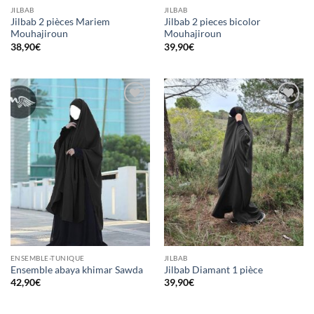
JILBAB
JILBAB
Jilbab 2 pièces Mariem
Jilbab 2 pieces bicolor
Mouhajiroun
Mouhajiroun
38,90
€
39,90
€
Ajouter
Ajouter
à la liste
à la liste
d’envies
d’envies
ENSEMBLE-TUNIQUE
JILBAB
Ensemble abaya khimar Sawda
Jilbab Diamant 1 pièce
42,90
€
39,90
€