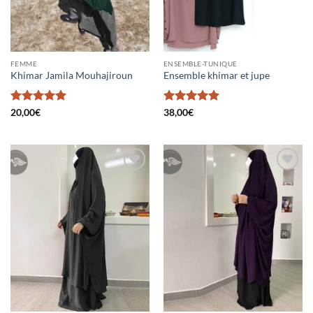
FEMME
ENSEMBLE-TUNIQUE
Khimar Jamila Mouhajiroun
Ensemble khimar et jupe
Note
5
sur
Note
5
sur
20,00
€
38,00
€
5
5
Ajouter
Ajouter
à la liste
à la liste
d’envies
d’envies