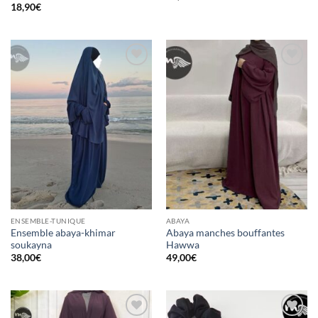
18,90
€
Ajouter
Ajouter
à la liste
à la liste
d’envies
d’envies
ENSEMBLE-TUNIQUE
ABAYA
Ensemble abaya-khimar
Abaya manches bouffantes
soukayna
Hawwa
38,00
€
49,00
€