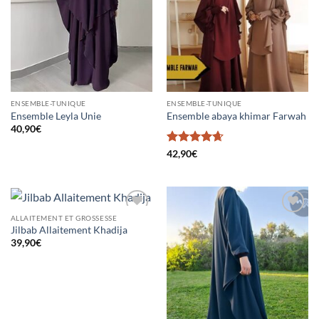
ENSEMBLE-TUNIQUE
ENSEMBLE-TUNIQUE
Ensemble Leyla Unie
Ensemble abaya khimar Farwah
40,90
€
Note
4.67
42,90
€
sur 5
ALLAITEMENT ET GROSSESSE
Ajouter
Ajouter
Jilbab Allaitement Khadija
à la liste
à la liste
d’envies
d’envies
39,90
€