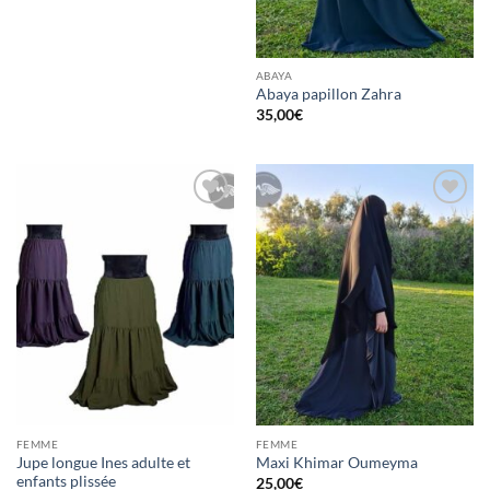
ABAYA
Abaya papillon Zahra
35,00
€
Ajouter
Ajouter
à la liste
à la liste
d’envies
d’envies
FEMME
FEMME
Jupe longue Ines adulte et
Maxi Khimar Oumeyma
enfants plissée
25,00
€