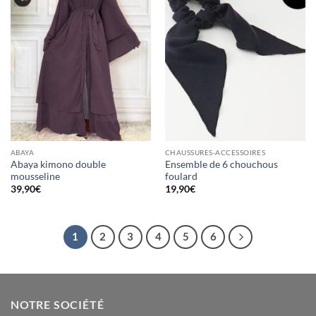
Ajouter
Ajouter
à la liste
à la liste
d’envies
d’envies
ABAYA
CHAUSSURES-ACCESSOIRES
Abaya kimono double
Ensemble de 6 chouchous
mousseline
foulard
39,90
€
19,90
€
1
2
3
4
5
6
NOTRE SOCIÉTÉ