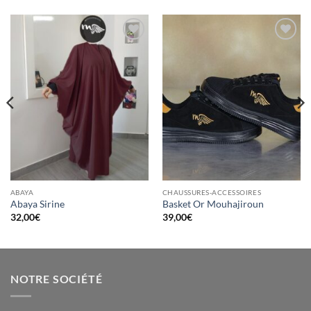
Ajouter
Ajouter
à la liste
à la liste
d’envies
d’envies
ABAYA
CHAUSSURES-ACCESSOIRES
Abaya Sirine
Basket Or Mouhajiroun
32,00
€
39,00
€
NOTRE SOCIÉTÉ