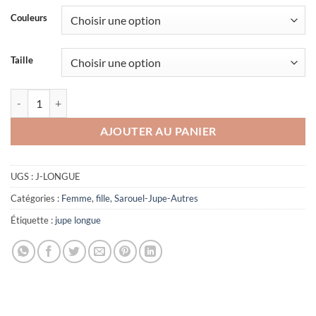
Couleurs
Taille
quantité de Jupe longue Ines adulte et enfants plissée
AJOUTER AU PANIER
UGS :
J-LONGUE
Catégories :
Femme
,
fille
,
Sarouel-Jupe-Autres
Étiquette :
jupe longue