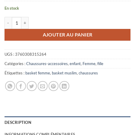
En stock
quantité de Basket Rose Mouhajiroun
AJOUTER AU PANIER
UGS :
3760308315264
Catégories :
Chaussures-accessoires
,
enfant
,
Femme
,
fille
Étiquettes :
basket femme
,
basket muslim
,
chaussures
DESCRIPTION
INFORMATIONS COMPLÉMENTAIRES