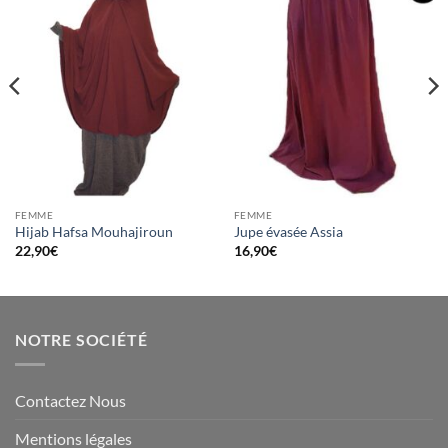
Ajouter
Ajouter
à la liste
à la liste
d’envies
d’envies
FEMME
FEMME
Hijab Hafsa Mouhajiroun
Jupe évasée Assia
22,90
€
16,90
€
NOTRE SOCIÉTÉ
Contactez Nous
Mentions légales