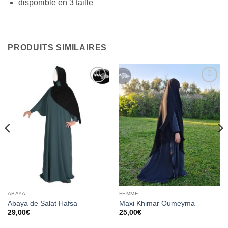
disponible en 3 taille
PRODUITS SIMILAIRES
Ajouter
Ajouter
à la liste
à la liste
d’envies
d’envies
ABAYA
FEMME
Abaya de Salat Hafsa
Maxi Khimar Oumeyma
29,00
€
25,00
€