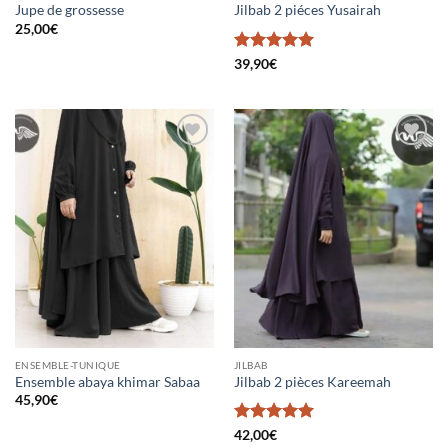
Jupe de grossesse
Jilbab 2 piéces Yusairah
25,00
€
Note
5
sur
39,90
€
5
Ajouter
Ajouter
à la liste
à la liste
d’envies
d’envies
ENSEMBLE-TUNIQUE
JILBAB
Ensemble abaya khimar Sabaa
Jilbab 2 pièces Kareemah
45,90
€
Note
5
sur
42,00
€