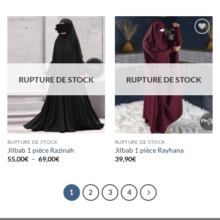
5
Ajouter
Ajouter
à la liste
à la liste
d’envies
d’envies
RUPTURE DE STOCK
RUPTURE DE STOCK
RUPTURE DE STOCK
RUPTURE DE STOCK
Jilbab 1 pièce Razinah
Jilbab 1 pièce Rayhana
Plage
55,00
€
–
69,00
€
39,90
€
de
prix :
55,00€
à
69,00€
1
2
3
4