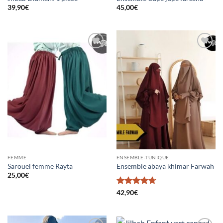
39,90
€
45,00
€
Ajouter
Ajouter
à la liste
à la liste
d’envies
d’envies
FEMME
ENSEMBLE-TUNIQUE
Sarouel femme Rayta
Ensemble abaya khimar Farwah
25,00
€
Note
4.67
42,90
€
sur 5