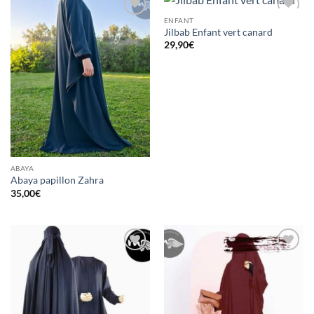
ENFANT
Ajouter
Ajouter
Jilbab Enfant vert canard
à la liste
à la liste
d’envies
d’envies
29,90
€
ABAYA
Abaya papillon Zahra
35,00
€
Ajouter
Ajouter
à la liste
à la liste
d’envies
d’envies