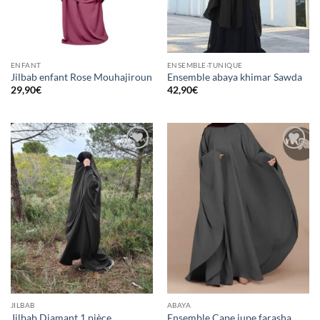
ENFANT
ENSEMBLE-TUNIQUE
Jilbab enfant Rose Mouhajiroun
Ensemble abaya khimar Sawda
29,90
€
42,90
€
Ajouter
Ajouter
à la liste
à la liste
d’envies
d’envies
JILBAB
ABAYA
Jilbab Diamant 1 pièce
Ensemble Cape jupe farasha