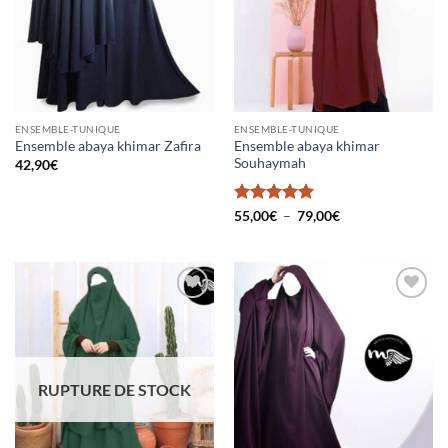
ENSEMBLE-TUNIQUE
ENSEMBLE-TUNIQUE
Ensemble abaya khimar
Ensemble abaya khimar Zafira
Souhaymah
42,90
€
Note
5
sur
Plage
55,00
€
–
79,00
€
de
5
prix :
55,00€
à
79,00€
Ajouter
Ajouter
à la liste
à la liste
d’envies
d’envies
RUPTURE DE STOCK