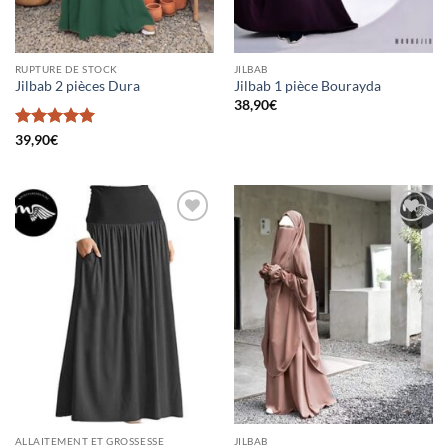
RUPTURE DE STOCK
JILBAB
Jilbab 2 pièces Dura
Jilbab 1 pièce Bourayda
38,90
€
Note
5
sur
39,90
€
5
Ajouter
Ajouter
à la liste
à la liste
d’envies
d’envies
ALLAITEMENT ET GROSSESSE
JILBAB