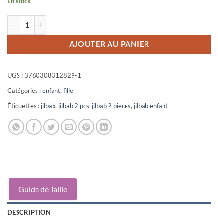
En stock
quantité de Jilbab Enfant vert canard
AJOUTER AU PANIER
UGS :
3760308312829-1
Catégories :
enfant
,
fille
Étiquettes :
jilbab
,
jilbab 2 pcs
,
jilbab 2 pieces
,
jilbab enfant
Guide de Taille
DESCRIPTION