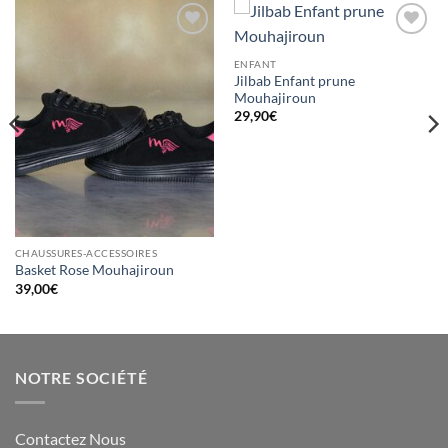
Ajouter
Ajouter
à la liste
à la liste
ENFANT
d’envies
d’envies
Jilbab Enfant prune
Mouhajiroun
29,90
€
CHAUSSURES-ACCESSOIRES
Basket Rose Mouhajiroun
39,00
€
NOTRE SOCIÉTÉ
Contactez Nous