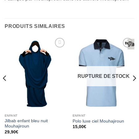
PRODUITS SIMILAIRES
Ajouter
Ajouter
à la liste
à la liste
d’envies
d’envies
RUPTURE DE STOCK
ENFANT
ENFANT
Jilbab enfant bleu nuit
Polo luxe ciel Mouhajiroun
Mouhajiroun
15,00
€
29,90
€