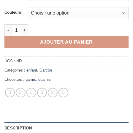
Couleurs
quantité de Qamis enfant Mouhajiroun
AJOUTER AU PANIER
UGS :
ND
Catégories :
enfant
,
Garcon
Étiquettes :
qamis
,
quamis
DESCRIPTION