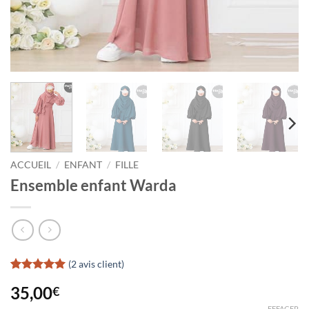
ACCUEIL
/
ENFANT
/
FILLE
Ensemble enfant Warda
(
2
avis client)
Noté
2
5
sur
35,00
€
5 basé sur
notations
EFFACER