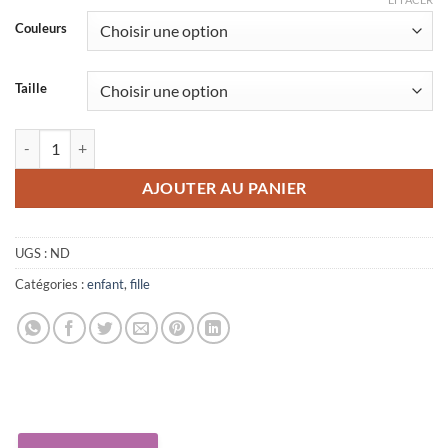
client
Couleurs
Taille
quantité de Ensemble enfant Warda
AJOUTER AU PANIER
UGS :
ND
Catégories :
enfant
,
fille