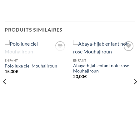
PRODUITS SIMILAIRES
RUPTURE DE STOCK
Ajouter
Ajouter
à la liste
à la liste
ENFANT
ENFANT
d’envies
d’envies
Abaya-hijab enfant noir-rose
Polo luxe ciel Mouhajiroun
Mouhajiroun
15,00
€
20,00
€