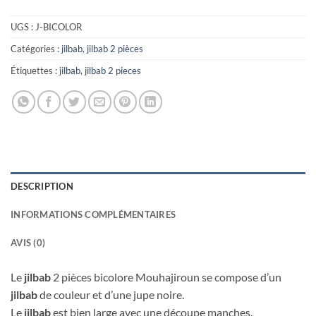
UGS :
J-BICOLOR
Catégories :
jilbab
,
jilbab 2 pièces
Étiquettes :
jilbab
,
jilbab 2 pieces
DESCRIPTION
INFORMATIONS COMPLÉMENTAIRES
AVIS (0)
Le
jilbab
2 pièces bicolore Mouhajiroun se compose d’un
jilbab
de couleur et d’une jupe noire.
Le
jilbab
est bien large avec une découpe manches.