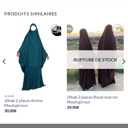
PRODUITS SIMILAIRES
Ajouter
Ajouter
à la liste
à la liste
d’envies
d’envies
RUPTURE DE STOCK
JILBAB
Jilbab 2 pieces Royal marron
Jilbab 2 pièces Amina
Mouhajiroun
Mouhajiroun
39,90
€
30,00
€