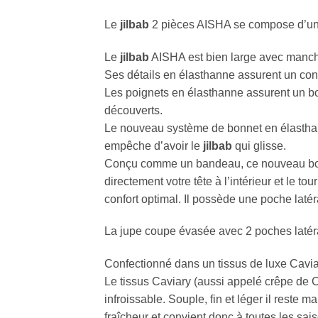
Le
jilbab
2 pièces AISHA se compose d’u
Le
jilbab
AISHA est bien large avec manc
Ses détails en élasthanne assurent un conf
Les poignets en élasthanne assurent un b
découverts.
Le nouveau système de bonnet en élasthan
empêche d’avoir le
jilbab
qui glisse.
Conçu comme un bandeau, ce nouveau bonnet
directement votre tête à l’intérieur et le to
confort optimal. Il possède une poche latér
La jupe coupe évasée avec 2 poches latér
Confectionné dans un tissus de luxe Cavia
Le tissus Caviary (aussi appelé crêpe de Co
infroissable. Souple, fin et léger il reste 
fraîcheur et convient donc à toutes les sai