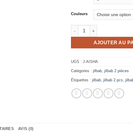
Couleurs
quantité de Jilbab 2 pcs Aish
AJOUTER AU P
UGS :
J-AISHA
Catégories :
jilbab
,
jilbab 2 pièces
Étiquettes :
jilbab
,
jilbab 2 pcs
,
jilb
TAIRES
AVIS (0)