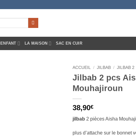
ENFANT
LA MAISON
SAC EN CUIR
ACCUEIL
/
JILBAB
/
JILBAB 2
Jilbab 2 pcs Ai
Ajouter
Mouhajiroun
à la liste
d’envies
38,90
€
jilbab
2 pièces Aisha Mouhaj
plus d’attache sur le bonnet v