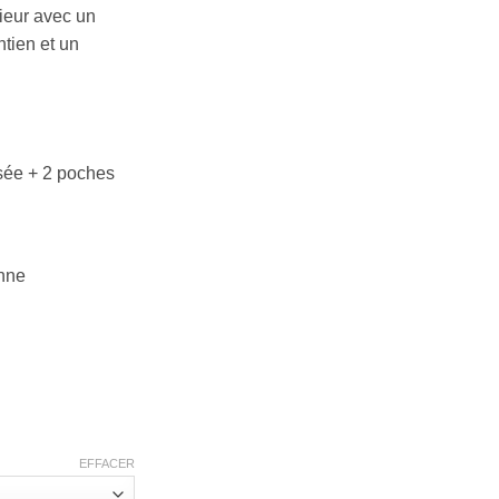
rieur avec un
ntien et un
sée + 2 poches
nne
EFFACER