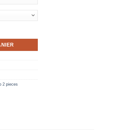
a Mouhajiroun
ANIER
ab 2 pieces