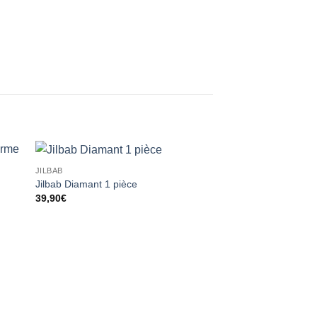
JILBAB
ter
Ajouter
Jilbab Diamant 1 pièce
iste
à la liste
39,90
€
ies
d’envies