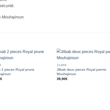
sécurité.
s Mouhajiroun.
Ajouter
Ajou
B
JILBAB
à la liste
à la l
b 2 pieces Royal prune
Jilbab deux pieces Royal parme
d’envies
d’env
ajiroun
Mouhajiroun
0
€
39,90
€