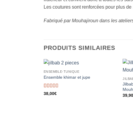
Les coutures sont renforcées pour plus de 
Fabriqué par Mouhajiroun dans les atelier
PRODUITS SIMILAIRES
ENSEMBLE-TUNIQUE
Ajouter
Ensemble khimar et jupe
JILBA
à la liste
Jilba
d’envies
Mouh
Note
5
sur 5
38,00
€
39,9