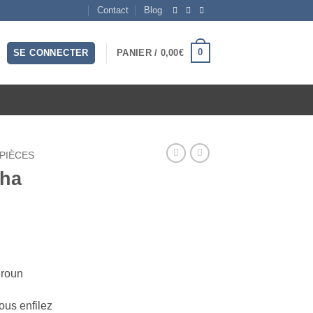
Contact
Blog
0
SE CONNECTER
PANIER /
0,00
€
 PIÈCES
sha
iroun
ous enfilez