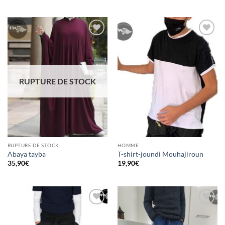
5
Ajouter
Ajouter
à la liste
à la liste
d’envies
d’envies
RUPTURE DE STOCK
RUPTURE DE STOCK
HOMME
Abaya tayba
T-shirt-joundi Mouhajiroun
35,90
€
19,90
€
Ajouter
Ajouter
à la liste
à la liste