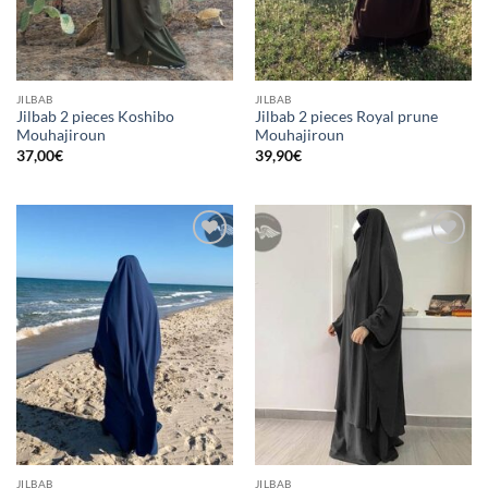
JILBAB
JILBAB
Jilbab 2 pieces Koshibo
Jilbab 2 pieces Royal prune
Mouhajiroun
Mouhajiroun
37,00
€
39,90
€
Ajouter
Ajouter
à la liste
à la liste
d’envies
d’envies
JILBAB
JILBAB