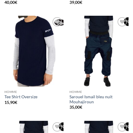
40,00
€
39,00
€
Ajouter
Ajouter
à la liste
à la liste
d’envies
d’envies
HOMME
HOMME
Sarouel Ismail bleu nuit
Tee Shirt Oversize
Mouhajiroun
15,90
€
35,00
€