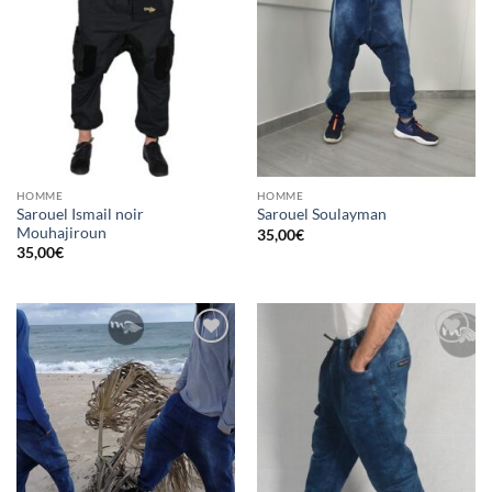
d’envies
d’envies
HOMME
HOMME
Sarouel Ismail noir
Sarouel Soulayman
Mouhajiroun
35,00
€
35,00
€
Ajouter
Ajouter
à la liste
à la liste
d’envies
d’envies