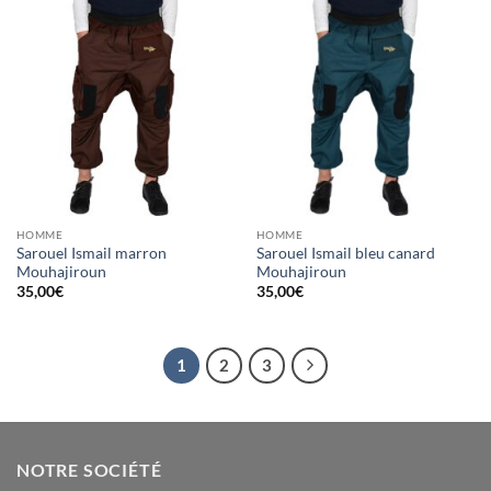
Ajouter
Ajouter
à la liste
à la liste
d’envies
d’envies
HOMME
HOMME
Sarouel Ismail marron
Sarouel Ismail bleu canard
Mouhajiroun
Mouhajiroun
35,00
€
35,00
€
1
2
3
NOTRE SOCIÉTÉ