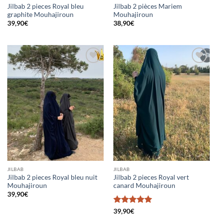
Jilbab 2 pieces Royal bleu
Jilbab 2 pièces Mariem
graphite Mouhajiroun
Mouhajiroun
39,90
€
38,90
€
Ajouter
Ajouter
à la liste
à la liste
d’envies
d’envies
JILBAB
JILBAB
Jilbab 2 pieces Royal bleu nuit
Jilbab 2 pieces Royal vert
Mouhajiroun
canard Mouhajiroun
39,90
€
Note
5
sur
39,90
€