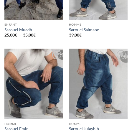
ENFANT
HOMME
Sarouel Muadh
Sarouel Salmane
Plage
25,00
€
–
35,00
€
39,00
€
de
prix :
25,00€
à
35,00€
Ajouter
Ajouter
à la liste
à la liste
d’envies
d’envies
HOMME
HOMME
Sarouel Emir
Sarouel Julaybib