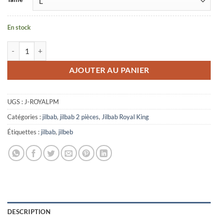
En stock
quantité de Jilbab deux pieces Royal parme Mouhajiroun
AJOUTER AU PANIER
UGS :
J-ROYALPM
Catégories :
jilbab
,
jilbab 2 pièces
,
Jilbab Royal King
Étiquettes :
jilbab
,
jilbeb
DESCRIPTION