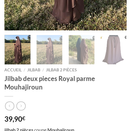
ACCUEIL
/
JILBAB
/
JILBAB 2 PIÈCES
Jilbab deux pieces Royal parme
Mouhajiroun
39,90
€
jilbab 2 pièces
coupe
Mouhajiroun