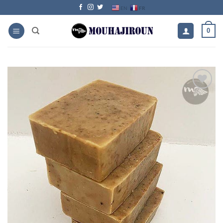
Passer
FR
EN
au
contenu
0
Ajouter
à la
liste
d’envies