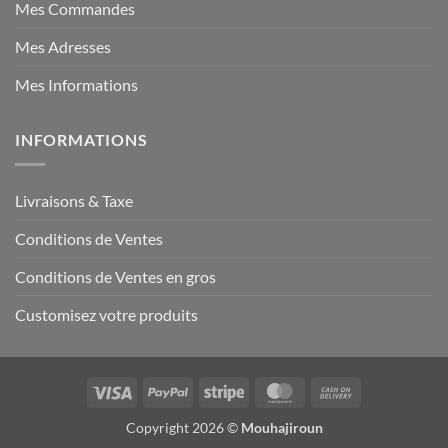
Mes Commandes
Mes Adresses
Mes Informations
INFORMATIONS
Livraisons & Taxe
Conditions de Ventes
Conditions de Ventes en gros
Customisez votre produits
Visa
PayPal
Stripe
MasterCard
Cash
On
Copyright 2026 ©
Mouhajiroun
Delivery