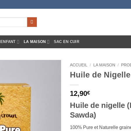
ENFANT
LA MAISON
SAC EN CUIR
ACCUEIL
/
LA MAISON
/
PRO
Huile de Nigelle
Ajouter
à la liste
d’envies
12,90
€
Huile de nigelle 
Sawda)
100% Pure et Naturelle grain