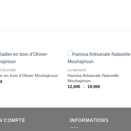
Ajouter
Ajou
D'OLIVIER
LA MAISON
à la liste
à la l
Harissa Artisanale Naturelle
d’envies
d’env
er en bois d’Olivier Mouhajiroun
Mouhajiroun
0
€
Plage
12,00
€
–
19,90
€
de
prix :
12,00€
à
19,90€
N COMPTE
INFORMATIONS