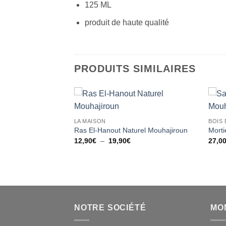
125 ML
produit de haute qualité
PRODUITS SIMILAIRES
Ajouter
Ajouter
LA MAISON
BOIS 
à la liste
à la liste
 ethnique ref5
d’envies
d’envies
Ras El-Hanout Naturel Mouhajiroun
Morti
Plage
12,90
€
–
19,90
€
27,0
de
prix :
12,90€
à
19,90€
NOTRE SOCIÉTÉ
MO