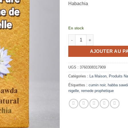
Habachia
En stock
quantité de Huile de Nigelle Bi
AJOUTER AU P
UGS :
3760308317909
Catégories :
La Maison
,
Produits Na
Étiquettes :
cumin noir
,
habba sawd
nigelle
,
remede prophetique