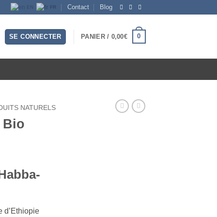
Contact
Blog
EN
FR
0
SE CONNECTER
PANIER /
0,00
€
DUITS NATURELS
 Bio
(Habba-
e d’Ethiopie