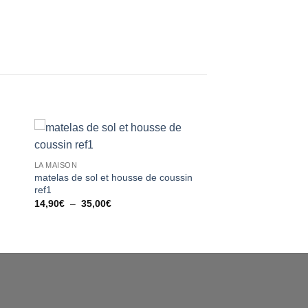
ter
Ajouter
LA MAISON
iste
à la liste
matelas de sol et housse de coussin
ies
d’envies
ref1
Plage
14,90
€
–
35,00
€
de
prix :
14,90€
à
35,00€