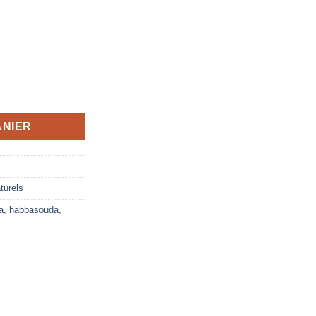
o
ANIER
turels
a
,
habbasouda
,