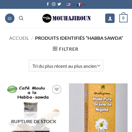
Passer
FR
EN
au
contenu
0
ACCUEIL
/
PRODUITS IDENTIFIÉS “HABBA SAWDA”
FILTRER
Ajouter
Ajouter
à la liste
à la liste
d’envies
d’envies
RUPTURE DE STOCK