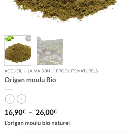
ACCUEIL
/
LA MAISON
/
PRODUITS NATURELS
Origan moulu Bio
Plage
16,90
–
26,00
€
€
de
L’origan moulu bio naturel
prix :