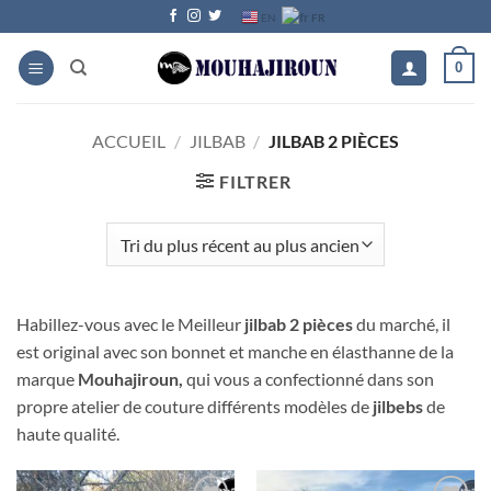
Passer
FR
EN
au
contenu
0
ACCUEIL
/
JILBAB
/
JILBAB 2 PIÈCES
FILTRER
Habillez-vous avec le Meilleur
jilbab 2 pièces
du marché, il
est original avec son bonnet et manche en élasthanne de la
marque
Mouhajiroun,
qui vous a confectionné dans son
propre atelier de couture différents modèles de
jilbebs
de
haute qualité.