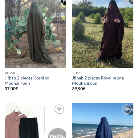
Ajouter
Ajouter
à la liste
à la liste
d’envies
d’envies
JILBAB
JILBAB
Jilbab 2 pieces Koshibo
Jilbab 2 pieces Royal prune
Mouhajiroun
Mouhajiroun
37,00
€
39,90
€
Ajouter
Ajouter
à la liste
à la liste
d’envies
d’envies