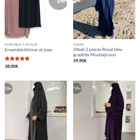
ENSEMBLE-TUNIQUE
JILBAB
Jilbab 2 pieces Royal bleu
Ensemble khimar et jupe
graphite Mouhajiroun
39,90
€
Note
5
sur
38,00
€
5
Ajouter
Ajouter
à la liste
à la liste
d’envies
d’envies