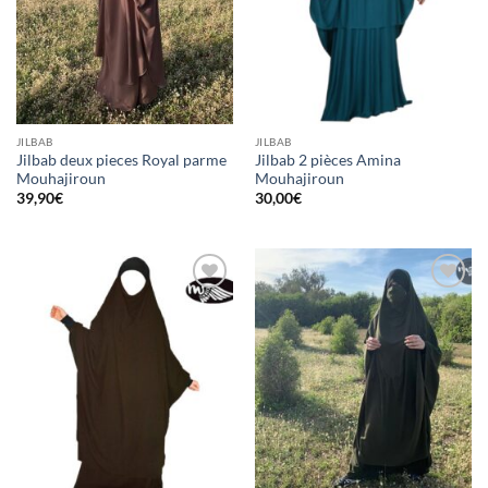
JILBAB
JILBAB
Jilbab deux pieces Royal parme
Jilbab 2 pièces Amina
Mouhajiroun
Mouhajiroun
39,90
€
30,00
€
Ajouter
Ajouter
à la liste
à la liste
d’envies
d’envies