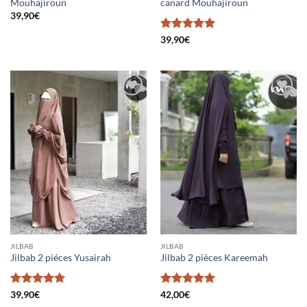
Mouhajiroun
canard Mouhajiroun
39,90
€
Note
5
sur
39,90
€
5
Ajouter
Ajouter
à la liste
à la liste
d’envies
d’envies
JILBAB
JILBAB
Jilbab 2 piéces Yusairah
Jilbab 2 pièces Kareemah
Note
5
sur
Note
5
sur
39,90
€
42,00
€
5
5