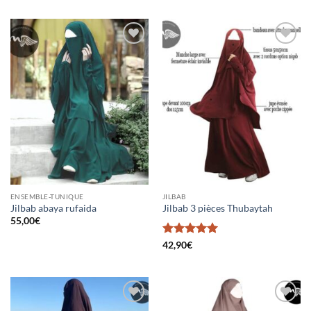
Ajouter
Ajouter
à la liste
à la liste
d’envies
d’envies
ENSEMBLE-TUNIQUE
JILBAB
Jilbab abaya rufaida
Jilbab 3 pièces Thubaytah
55,00
€
Note
5
sur
42,90
€
5