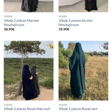
JILBAB
JILBAB
Jilbab 2 pièces Mariem
Jilbab 2 pieces bicolor
Mouhajiroun
Mouhajiroun
38,90
€
39,90
€
Ajouter
Ajouter
à la liste
à la liste
d’envies
d’envies
JILBAB
JILBAB
Jilbab 2 pieces Royal bleu nuit
Jilbab 2 pieces Royal vert