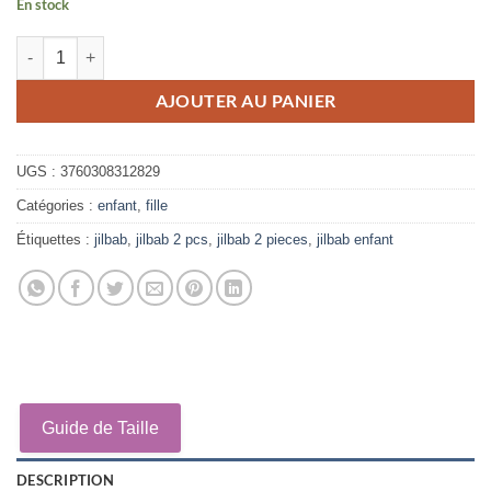
En stock
quantité de Jilbab Enfant parme Mouhajiroun
AJOUTER AU PANIER
UGS :
3760308312829
Catégories :
enfant
,
fille
Étiquettes :
jilbab
,
jilbab 2 pcs
,
jilbab 2 pieces
,
jilbab enfant
Guide de Taille
DESCRIPTION