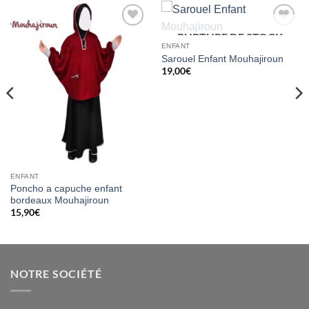
RUPTURE DE STOCK
Ajouter
Ajouter
à la liste
à la liste
ENFANT
d’envies
d’envies
Sarouel Enfant Mouhajiroun
19,00
€
ENFANT
Poncho a capuche enfant
bordeaux Mouhajiroun
15,90
€
NOTRE SOCIÉTÉ