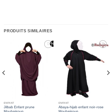
PRODUITS SIMILAIRES
Ajouter
Ajouter
à la liste
à la liste
d’envies
d’envies
ENFANT
ENFANT
Jilbab Enfant prune
Abaya-hijab enfant noir-rose
Mouhajiroun
Mouhajiroun