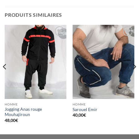
PRODUITS SIMILAIRES
Ajouter
Ajouter
à la liste
à la liste
d’envies
d’envies
HOMME
HOMME
Jogging Anas rouge
Sarouel Emir
Mouhajiroun
40,00
€
48,00
€