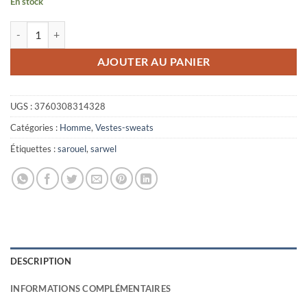
En stock
quantité de Sarouel Anas rouge Mouhajiroun
AJOUTER AU PANIER
UGS :
3760308314328
Catégories :
Homme
,
Vestes-sweats
Étiquettes :
sarouel
,
sarwel
DESCRIPTION
INFORMATIONS COMPLÉMENTAIRES