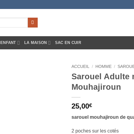
ENFANT
LA MAISON
SAC EN CUIR
ACCUEIL
/
HOMME
/
SAROUE
Sarouel Adulte
Ajouter
Mouhajiroun
à la liste
d’envies
25,00
€
sarouel
mouhajiroun de qua
2 poches sur les cotés