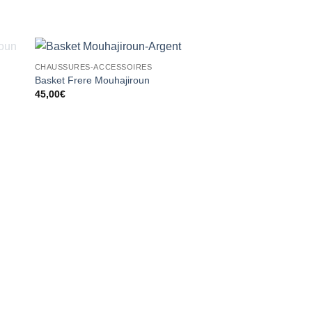
CHAUSSURES-ACCESSOIRES
ter
Ajouter
Basket Frere Mouhajiroun
iste
à la liste
45,00
€
ies
d’envies
HOMME
T-Shirt Oversize-MC
15,00
€