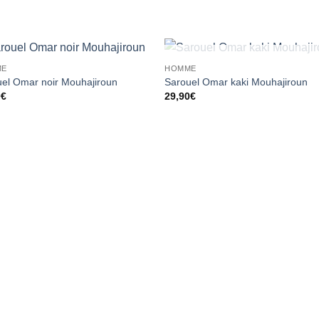
RUPTURE DE STOCK
ME
HOMME
Ajouter
Ajou
el Omar noir Mouhajiroun
Sarouel Omar kaki Mouhajiroun
à la liste
à la l
0
€
29,90
€
d’envies
d’env