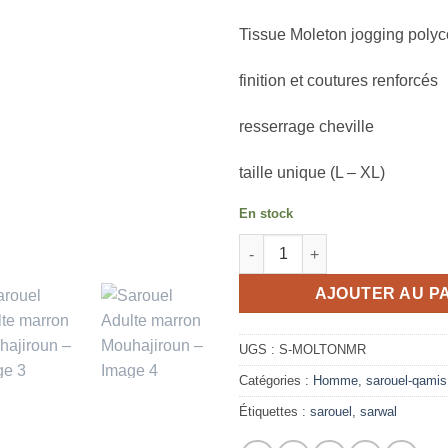
Tissue Moleton jogging polyc
finition et coutures renforcés
resserrage cheville
taille unique (L – XL)
En stock
quantité de Sarouel Adulte ma
AJOUTER AU P
UGS :
S-MOLTONMR
Catégories :
Homme
,
sarouel-qamis
Étiquettes :
sarouel
,
sarwal