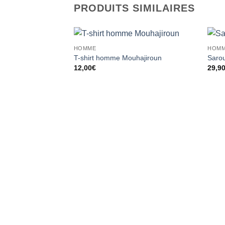
PRODUITS SIMILAIRES
HOMME
HOM
Ajouter
T-shirt homme Mouhajiroun
Sarou
à la liste
12,00
€
29,9
d’envies