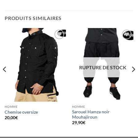
PRODUITS SIMILAIRES
Ajouter
Ajouter
à la liste
à la liste
d’envies
d’envies
RUPTURE DE STOCK
HOMME
HOMME
Sarouel Hamza noir
Chemise oversize
Mouhajiroun
20,00
€
29,90
€