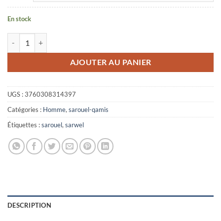
En stock
quantité de Jogging Anas bleu Mouhajiroun
AJOUTER AU PANIER
UGS :
3760308314397
Catégories :
Homme
,
sarouel-qamis
Étiquettes :
sarouel
,
sarwel
DESCRIPTION