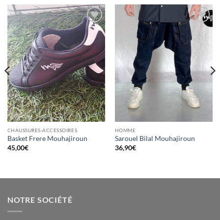
Ajouter
Ajouter
à la liste
à la liste
d’envies
d’envies
CHAUSSURES-ACCESSOIRES
HOMME
Basket Frere Mouhajiroun
Sarouel Bilal Mouhajiroun
45,00
€
36,90
€
NOTRE SOCIÉTÉ