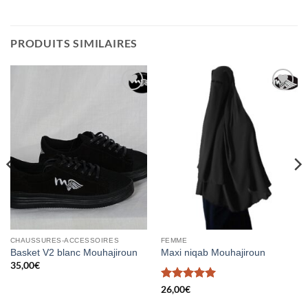
PRODUITS SIMILAIRES
Ajouter
Ajouter
à la liste
à la liste
d’envies
d’envies
CHAUSSURES-ACCESSOIRES
FEMME
Basket V2 blanc Mouhajiroun
Maxi niqab Mouhajiroun
35,00
€
Note
5
sur
26,00
€
5