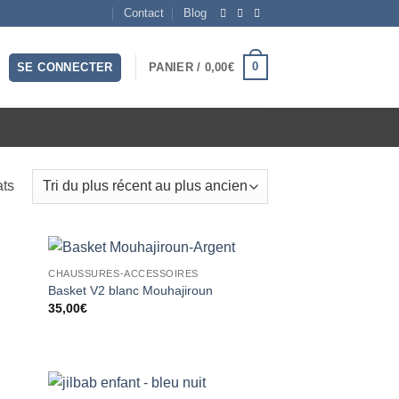
Contact
Blog
0
SE CONNECTER
PANIER /
0,00
€
Trié
ats
du
plus
récent
au
CHAUSSURES-ACCESSOIRES
ter
Ajouter
Basket V2 blanc Mouhajiroun
plus
liste
à la liste
35,00
€
vies
d’envies
ancien