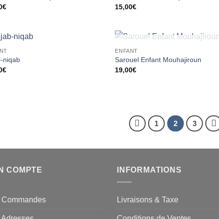
à la liste
à la 
0
€
15,00
€
d’envies
d’en
RUPTURE DE STOCK
NT
ENFANT
Ajouter
Ajou
b-niqab
Sarouel Enfant Mouhajiroun
à la liste
à la 
0
€
19,00
€
d’envies
d’en
1
2
3
N COMPTE
INFORMATIONS
 Commandes
Livraisons & Taxe
 Adresses
Conditions de Ventes