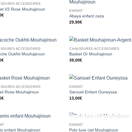
SSURES-ACCESSOIRES
Ajouter
Ajou
et V2 Rose Mouhajiroun
ENFANT
à la liste
à la 
0
€
d’envies
d’en
Abaya enfant zaza
29,90
€
SSURES-ACCESSOIRES
CHAUSSURES-ACCESSOIRES
Ajouter
Ajou
che Oukhti Mouhajiroun
Basket Or Mouhajiroun
à la liste
à la 
0
€
39,00
€
d’envies
d’en
SSURES-ACCESSOIRES
ENFANT
Ajouter
Ajou
et Rose Mouhajiroun
Sarouel Enfant Ouneyssa
à la liste
à la 
0
€
13,00
€
d’envies
d’en
RUPTURE DE STOCK
NT
ENFANT
Ajouter
Ajou
s enfant Mouhajiroun
Polo luxe ciel Mouhajiroun