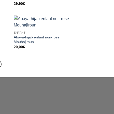
liste
à la liste
29,90
€
vies
d’envies
ter
Ajouter
ENFANT
liste
à la liste
Abaya-hijab enfant noir-rose
vies
d’envies
Mouhajiroun
20,00
€