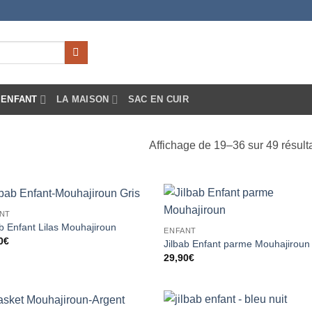
ENFANT
LA MAISON
SAC EN CUIR
Affichage de 19–36 sur 49 résult
NT
Ajouter
Ajou
ab Enfant Lilas Mouhajiroun
ENFANT
à la liste
à la 
0
€
d’envies
d’en
Jilbab Enfant parme Mouhajiroun
29,90
€