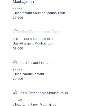
ter
Ajouter
ENFANT
liste
à la liste
vies
d’envies
Jilbab enfant Saumon Mouhajiroun
29,90
€
RUPTURE DE STOCK
CHAUSSURES-ACCESSOIRES
ter
Ajouter
Basket argent Mouhajiroun
liste
à la liste
39,00
€
vies
d’envies
ENFANT
ter
Ajouter
Jilbab sarouel enfant
liste
à la liste
29,90
€
vies
d’envies
ENFANT
ter
Ajouter
Jilbab Enfant noir Mouhajiroun