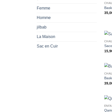
CHAU
Bask
Femme
35,0
Homme
jilbab
La Maison
CHAU
Saco
Sac en Cuir
15,9
CHAU
Bask
39,0
ENFA
Qami