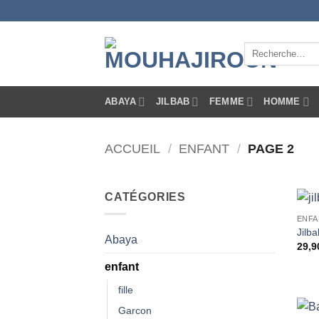
Passer
au
contenu
Recherche
pour :
ABAYA
JILBAB
FEMME
HOMME
ACCUEIL
/
ENFANT
/
PAGE 2
CATÉGORIES
ENFA
Jilb
Abaya
29,9
enfant
fille
Garcon