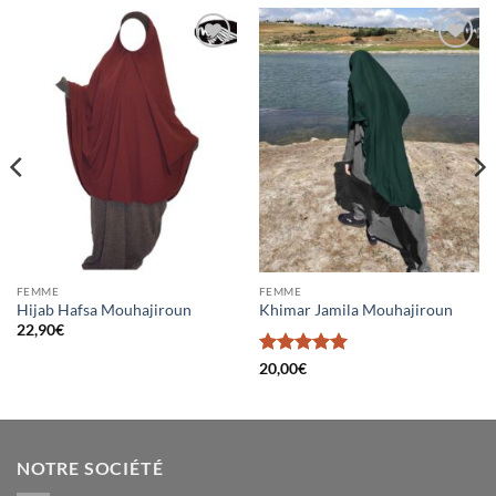
Ajouter
Ajouter
à la liste
à la liste
d’envies
d’envies
FEMME
FEMME
Hijab Hafsa Mouhajiroun
Khimar Jamila Mouhajiroun
22,90
€
Note
5
sur
20,00
€
5
NOTRE SOCIÉTÉ