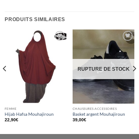
PRODUITS SIMILAIRES
Ajouter
Ajouter
à la liste
à la liste
d’envies
d’envies
RUPTURE DE STOCK
FEMME
CHAUSSURES-ACCESSOIRES
Hijab Hafsa Mouhajiroun
Basket argent Mouhajiroun
22,90
€
39,00
€