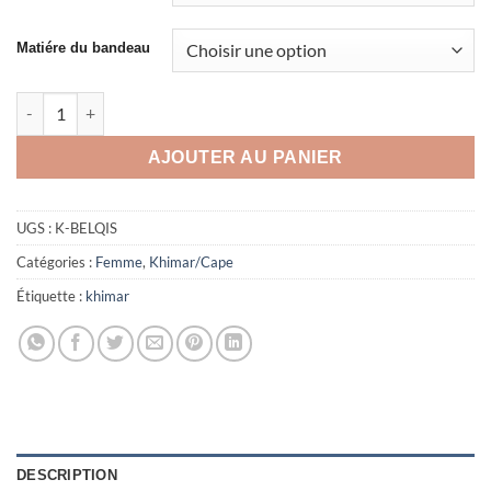
Matiére du bandeau
quantité de Khimar Large Belqis
AJOUTER AU PANIER
UGS :
K-BELQIS
Catégories :
Femme
,
Khimar/Cape
Étiquette :
khimar
DESCRIPTION