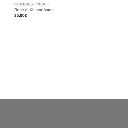
ter
Ajouter
ENSEMBLE-TUNIQUE
iste
à la liste
ies
d’envies
Robe et Khimar Asma
35,00
€
FEMME
Hijab option Niqab 
18,00
€