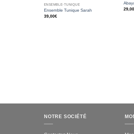
Ajouter
Abaya
ENSEMBLE-TUNIQUE
à la liste
29,0
d’envies
Ensemble Tunique Sarah
39,00
€
NOTRE SOCIÉTÉ
MO