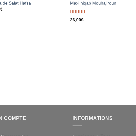
Ajouter
Ajou
 de Salat Hafsa
Maxi niqab Mouhajiroun
à la liste
à la l
0
€
d’envies
d’env
Note
5
sur 5
26,00
€
N COMPTE
INFORMATIONS