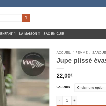
ENFANT
LA MAISON
SAC EN CUIR
ACCUEIL
/
FEMME
/
SAROUE
Jupe plissé éva
Ajouter
à la liste
d’envies
22,00
€
Couleurs
quantité de Jupe plissé évasé