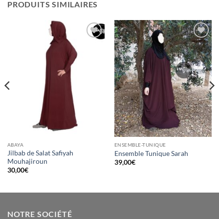
PRODUITS SIMILAIRES
Ajouter
Ajouter
à la liste
à la liste
d’envies
d’envies
ABAYA
ENSEMBLE-TUNIQUE
Jilbab de Salat Safiyah
Ensemble Tunique Sarah
Mouhajiroun
39,00
€
30,00
€
NOTRE SOCIÉTÉ