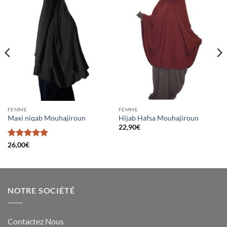
Ajouter
Ajouter
à la liste
à la liste
d’envies
d’envies
FEMME
FEMME
Maxi niqab Mouhajiroun
Hijab Hafsa Mouhajiroun
22,90
€
Note
5
sur
26,00
€
5
NOTRE SOCIÉTÉ
Contactez Nous