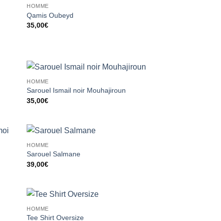
HOMME
ter
Ajouter
Qamis Oubeyd
liste
à la liste
35,00
€
vies
d’envies
HOMME
ter
Ajouter
Sarouel Ismail noir Mouhajiroun
liste
à la liste
35,00
€
vies
d’envies
HOMME
ter
Ajouter
Sarouel Salmane
liste
à la liste
39,00
€
vies
d’envies
HOMME
ter
Ajouter
Tee Shirt Oversize