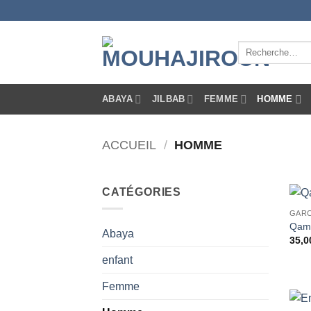
Passer
au
contenu
Recherche
pour :
ABAYA
JILBAB
FEMME
HOMME
ACCUEIL
/
HOMME
CATÉGORIES
GAR
Qami
Abaya
35,0
enfant
Femme