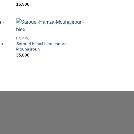
liste
à la liste
15,90
€
vies
d’envies
ter
Ajouter
HOMME
liste
à la liste
Sarouel Ismail bleu canard
vies
d’envies
un
Mouhajiroun
35,00
€