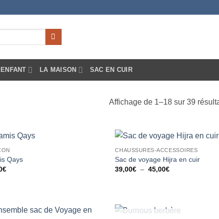
ENFANT
LA MAISON
SAC EN CUIR
Affichage de 1–18 sur 39 résult
CON
CHAUSSURES-ACCESSOIRES
Ajouter
Ajou
s Qays
Sac de voyage Hijra en cuir
à la liste
à la 
Plage
0
€
39,00
€
–
45,00
€
d’envies
d’en
de
prix :
39,00€
à
45,00€