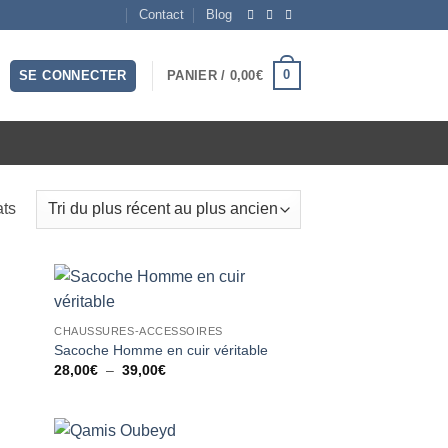
Contact
Blog
0
SE CONNECTER
PANIER /
0,00
€
Trié
ats
du
plus
récent
au
ter
Ajouter
plus
CHAUSSURES-ACCESSOIRES
liste
à la liste
vies
d’envies
Sacoche Homme en cuir véritable
ancien
Plage
28,00
€
–
39,00
€
de
prix :
28,00€
à
39,00€