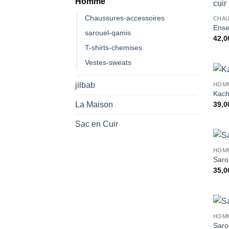
Homme
Chaussures-accessoires
CHAU
Ense
sarouel-qamis
42,0
T-shirts-chemises
Vestes-sweats
jilbab
HOM
Kach
39,0
La Maison
Sac en Cuir
HOM
Saro
35,0
HOM
Saro