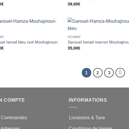
à la liste
à la 
0
€
39,00
€
d’envies
d’en
Ajouter
Ajou
ME
HOMME
à la liste
à la 
d’envies
d’en
uel Ismail bleu nuit Mouhajiroun
Sarouel Ismail marron Mouhajiro
0
€
35,00
€
1
2
3
N COMPTE
INFORMATIONS
 Commandes
Livraisons & Taxe
 Adresses
Conditions de Ventes