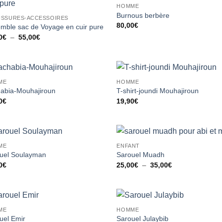
RUPTURE DE STOCK
HOMME
Ajouter
Ajou
Burnous berbère
SSURES-ACCESSOIRES
à la liste
à la 
80,00
€
d’envies
d’en
mble sac de Voyage en cuir pure
Plage
0
€
–
55,00
€
de
prix :
42,00€
à
55,00€
ME
HOMME
Ajouter
Ajou
abia-Mouhajiroun
T-shirt-joundi Mouhajiroun
à la liste
à la 
0
€
19,90
€
d’envies
d’en
ME
ENFANT
Ajouter
Ajou
uel Soulayman
Sarouel Muadh
à la liste
à la 
Plage
0
€
25,00
€
–
35,00
€
d’envies
d’en
de
prix :
25,00€
à
35,00€
ME
HOMME
Ajouter
Ajou
uel Emir
Sarouel Julaybib