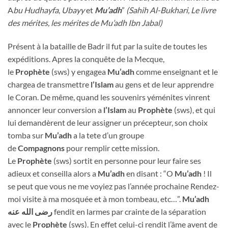
A
bu Hudhayfa
,
Ubayy
et
Mu’adh
”
(Sahih Al-Bukhari, Le livre
des mérites, les mérites de Mu’adh Ibn Jabal)
Présent à la bataille de Badr il fut par la suite de toutes les
expéditions. Apres la conquête de la Mecque,
le
Prophète
(sws) y engagea
Mu’adh
comme enseignant et le
chargea de transmettre
l’Islam
au gens et de leur apprendre
le Coran. De même, quand les souvenirs yéménites vinrent
annoncer leur conversion a
l’Islam
au
Prophète
(sws), et qui
lui demandèrent de leur assigner un précepteur, son choix
tomba sur
Mu’adh
a la tete d’un groupe
de
Compagnons
pour remplir cette mission.
Le
Prophète
(sws) sortit en personne pour leur faire ses
adieux et conseilla alors a
Mu’adh
en disant : “O
Mu’adh
! Il
se peut que vous ne me voyiez pas l’année prochaine Rendez-
moi visite à ma mosquée et à mon tombeau, etc…”.
Mu’adh
رضى الله عنه
fendit en larmes par crainte de la séparation
avec le
Prophète
(sws). En effet celui-ci rendit l’âme avent de