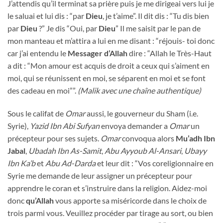
J’attendis qu’il terminat sa prière puis je me dirigeai vers lui je
le saluai et lui dis : “par
Dieu
, je t’aime”. Il dit dis : “Tu dis bien
par
Dieu
?” Je dis “Oui, par
Dieu
” Il me saisit par le pan de
mon manteau et m’attira a lui en me disant : “réjouis- toi donc
car j’ai entendu le
Messager d’Allah
dire : “Allah le Très-Haut
a dit : “Mon amour est acquis de droit a ceux qui s’aiment en
moi, qui se réunissent en moi, se séparent en moi et se font
des cadeau en moi””.
(Malik avec une chaîne authentique)
Sous le califat de
Omar
aussi, le gouverneur du Sham (i.e.
Syrie),
Yazid Ibn Abi Sufyan
envoya demander a
Omar
un
précepteur pour ses sujets.
Omar
convoqua alors
Mu’adh Ibn
Jabal
,
Ubadah Ibn As-Samit
,
Abu Ayyoub Al-Ansari
,
Ubayy
Ibn Ka’b
et
Abu Ad-Darda
et leur dit : “Vos coreligionnaire en
Syrie me demande de leur assigner un précepteur pour
apprendre le coran et s’instruire dans la religion. Aidez-moi
donc
qu’Allah
vous apporte sa miséricorde dans le choix de
trois parmi vous. Veuillez procéder par tirage au sort, ou bien