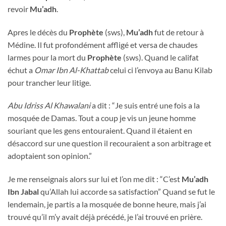
revoir
Mu’adh
.
Apres le décès du
Prophète
(sws),
Mu’adh
fut de retour à
Médine. Il fut profondément affligé et versa de chaudes
larmes pour la mort du
Prophète
(sws). Quand le califat
échut a
Omar Ibn Al-Khattab
celui ci l’envoya au Banu Kilab
pour trancher leur litige.
Abu Idriss Al Khawalani
a dit : “Je suis entré une fois a la
mosquée de Damas. Tout a coup je vis un jeune homme
souriant que les gens entouraient. Quand il étaient en
désaccord sur une question il recouraient a son arbitrage et
adoptaient son opinion.”
Je me renseignais alors sur lui et l’on me dit : “C’est
Mu’adh
Ibn Jabal
qu’Allah lui accorde sa satisfaction” Quand se fut le
lendemain, je partis a la mosquée de bonne heure, mais j’ai
trouvé qu’il m’y avait déjà précédé, je l’ai trouvé en prière.