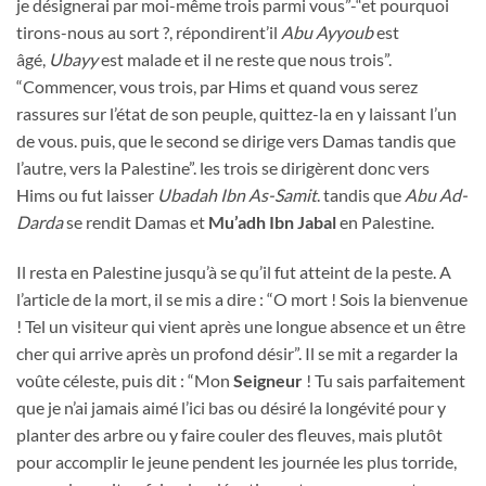
je désignerai par moi-même trois parmi vous”-“et pourquoi
tirons-nous au sort ?, répondirent’il
Abu Ayyoub
est
âgé,
Ubayy
est malade et il ne reste que nous trois”.
“Commencer, vous trois, par Hims et quand vous serez
rassures sur l’état de son peuple, quittez-la en y laissant l’un
de vous. puis, que le second se dirige vers Damas tandis que
l’autre, vers la Palestine”. les trois se dirigèrent donc vers
Hims ou fut laisser
Ubadah Ibn As-Samit
. tandis que
Abu Ad-
Darda
se rendit Damas et
Mu’adh Ibn Jabal
en Palestine.
Il resta en Palestine jusqu’à se qu’il fut atteint de la peste. A
l’article de la mort, il se mis a dire : “O mort ! Sois la bienvenue
! Tel un visiteur qui vient après une longue absence et un être
cher qui arrive après un profond désir”. Il se mit a regarder la
voûte céleste, puis dit : “Mon
Seigneur
! Tu sais parfaitement
que je n’ai jamais aimé l’ici bas ou désiré la longévité pour y
planter des arbre ou y faire couler des fleuves, mais plutôt
pour accomplir le jeune pendent les journée les plus torride,