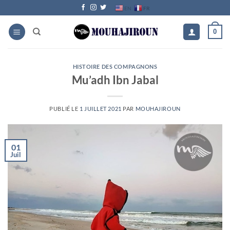
Passer
FR
EN
au
contenu
0
HISTOIRE DES COMPAGNONS
Mu’adh Ibn Jabal
PUBLIÉ LE
1 JUILLET 2021
PAR
MOUHAJIROUN
01
Juil