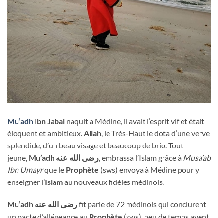
Mu’adh
Ibn Jabal
naquit a Médine, il avait l’esprit vif et était
éloquent et ambitieux.
Allah
, le Très-Haut le dota d’une verve
splendide, d’un beau visage et beaucoup de brio. Tout
jeune,
Mu’adh رضى الله عنه
, embrassa l’Islam grâce à
Musa’ab
Ibn Umayr
que le
Prophète
(sws) envoya à Médine pour y
enseigner l’
Islam
au nouveaux fidèles médinois.
Mu’adh رضى الله عنه
fit parie de 72 médinois qui conclurent
un pacte d’allégeance au
Prophète
(sws), peu de temps avent