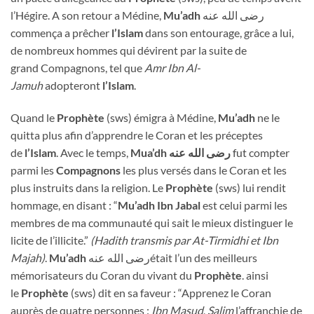
l’Hégire. A son retour a Médine,
Mu’adh
رضى الله عنه
commença a prêcher
l’Islam
dans son entourage, grâce a lui,
de nombreux hommes qui dévirent par la suite de
grand Compagnons, tel que
Amr Ibn Al-
Jamuh
adopteront
l’Islam
.
Quand le
Prophète
(sws) émigra à Médine,
Mu’adh
ne le
quitta plus afin d’apprendre le Coran et les préceptes
de
l’Islam
. Avec le temps,
Mua’dh رضى الله عنه
fut compter
parmi les
Compagnons
les plus versés dans le Coran et les
plus instruits dans la religion. Le
Prophète
(sws) lui rendit
hommage, en disant : “
Mu’adh Ibn Jabal
est celui parmi les
membres de ma communauté qui sait le mieux distinguer le
licite de l’illicite.”
(Hadith transmis par At-Tirmidhi et Ibn
Majah)
.
Mu’adh
رضى الله عنهétait l’un des meilleurs
mémorisateurs du Coran du vivant du
Prophète
. ainsi
le
Prophète
(sws) dit en sa faveur : “Apprenez le Coran
auprès de quatre personnes :
Ibn Masud
,
Salim
l’affranchie de