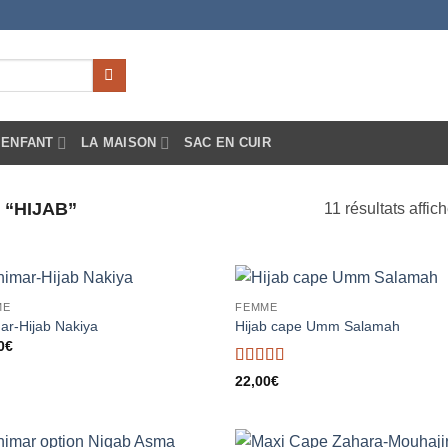
ENFANT
LA MAISON
SAC EN CUIR
 “HIJAB”
11 résultats affic
ME
FEMME
Ajouter
Ajou
ar-Hijab Nakiya
Hijab cape Umm Salamah
à la liste
à la 
0
€
d’envies
d’en
Note
5
sur 5
22,00
€