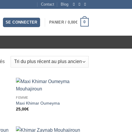
Contact
Blog
0
SE CONNECTER
PANIER /
0,00
€
Trié
hés
du
plus
récent
au
ter
Ajouter
plus
FEMME
liste
à la liste
vies
d’envies
Maxi Khimar Oumeyma
ancien
25,00
€