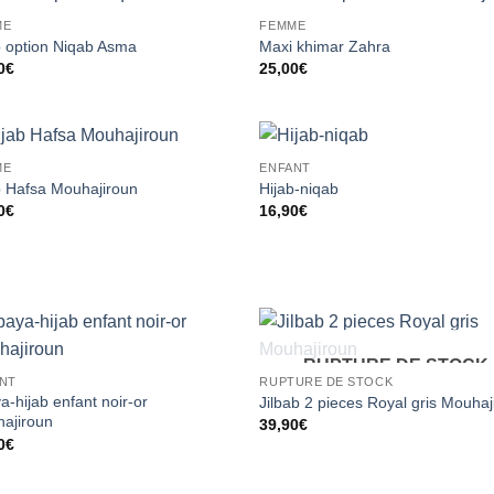
ME
FEMME
Ajouter
Ajou
b option Niqab Asma
Maxi khimar Zahra
à la liste
à la 
0
€
25,00
€
d’envies
d’en
ME
ENFANT
Ajouter
Ajou
b Hafsa Mouhajiroun
Hijab-niqab
à la liste
à la 
0
€
16,90
€
d’envies
d’en
RUPTURE DE STOCK
Ajouter
Ajou
NT
RUPTURE DE STOCK
à la liste
à la 
a-hijab enfant noir-or
d’envies
d’en
Jilbab 2 pieces Royal gris Mouhaj
ajiroun
39,90
€
0
€