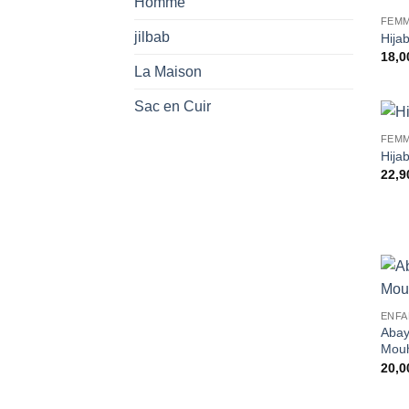
Homme
FEM
jilbab
Hija
18,0
La Maison
Sac en Cuir
FEM
Hija
22,9
ENFA
Abay
Mouh
20,0