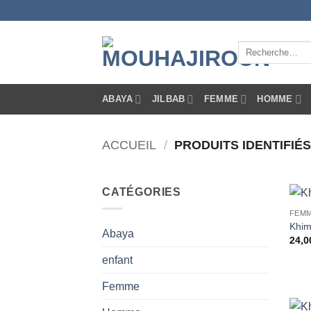
Passer
au
contenu
Recherche
pour :
ABAYA
JILBAB
FEMME
HOMME
ACCUEIL
/
PRODUITS IDENTIFIÉS
CATÉGORIES
FEM
Khim
Abaya
24,0
enfant
Femme