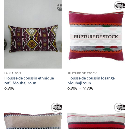
Ajouter
Ajouter
à la liste
à la liste
d’envies
d’envies
RUPTURE DE STOCK
LA MAISON
RUPTURE DE STOCK
Housse de coussin ethnique
Housse de coussin losange
ref1 Mouhajiroun
Mouhajiroun
Plage
6,90
€
6,90
€
–
9,90
€
de
prix :
6,90€
à
9,90€
Ajouter
Ajouter
à la liste
à la liste
d’envies
d’envies