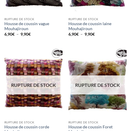
RUPTURE DE STOCK
RUPTURE DE STOCK
Housse de coussin vague
Housse de coussin laine
Mouhajiroun
Mouhajiroun
Plage
Plage
6,90
€
–
9,90
€
6,90
€
–
9,90
€
de
de
prix :
prix :
6,90€
6,90€
à
à
9,90€
9,90€
Ajouter
Ajouter
à la liste
à la liste
d’envies
d’envies
RUPTURE DE STOCK
RUPTURE DE STOCK
RUPTURE DE STOCK
RUPTURE DE STOCK
Housse de coussin corde
Housse de coussin Foret