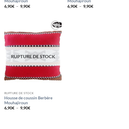
Mouhajiroun
Mouhajiroun
Plage
Plage
6,90
€
–
9,90
€
6,90
€
–
9,90
€
de
de
prix :
prix :
6,90€
6,90€
à
à
9,90€
9,90€
Ajouter
à la liste
d’envies
RUPTURE DE STOCK
RUPTURE DE STOCK
Housse de coussin Berbère
Mouhajiroun
Plage
6,90
€
–
9,90
€
de
prix :
6,90€
à
9,90€