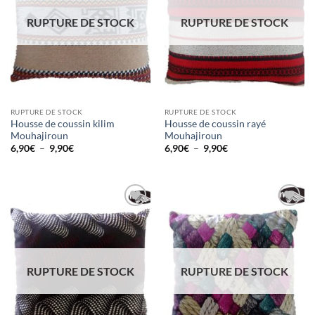
RUPTURE DE STOCK
RUPTURE DE STOCK
RUPTURE DE STOCK
RUPTURE DE STOCK
Housse de coussin kilim
Housse de coussin rayé
Mouhajiroun
Mouhajiroun
Plage
Plage
6,90
€
–
9,90
€
6,90
€
–
9,90
€
de
de
prix :
prix :
6,90€
6,90€
à
à
9,90€
9,90€
Ajouter
Ajouter
à la liste
à la liste
d’envies
d’envies
RUPTURE DE STOCK
RUPTURE DE STOCK