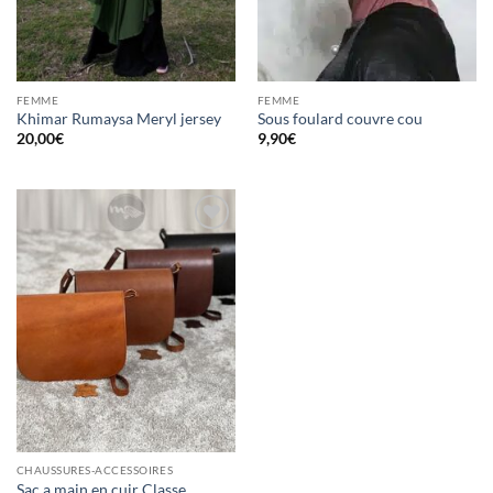
FEMME
FEMME
Khimar Rumaysa Meryl jersey
Sous foulard couvre cou
20,00
€
9,90
€
Ajouter
à la liste
d’envies
CHAUSSURES-ACCESSOIRES
Sac a main en cuir Classe