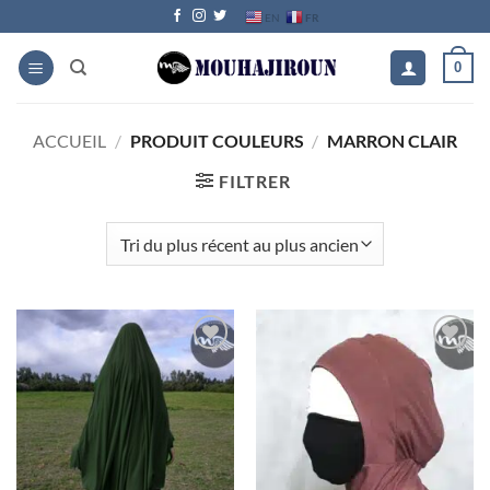
Passer
FR
EN
au
contenu
0
ACCUEIL
/
PRODUIT COULEURS
/
MARRON CLAIR
FILTRER
Ajouter
Ajouter
à la liste
à la liste
d’envies
d’envies